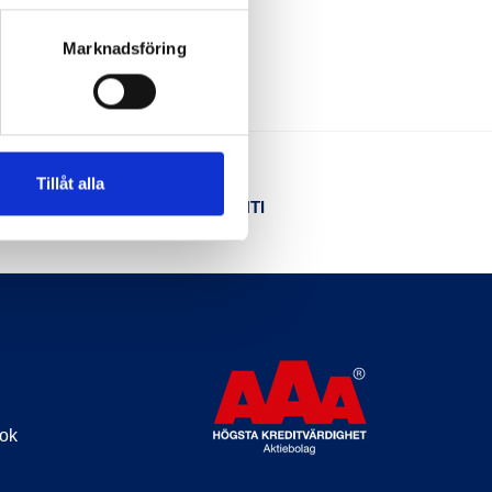
Marknadsföring
Tillåt alla
NÖJD KUND-GARANTI
ook