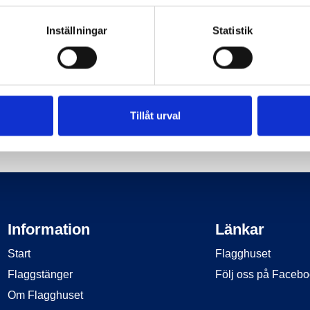
Inställningar
Statistik
Tillåt urval
14 DAGARS ÖPPET KÖP
SNABBA LEVERANSER
Information
Länkar
Start
Flagghuset
Flaggstänger
Följ oss på Faceb
Om Flagghuset