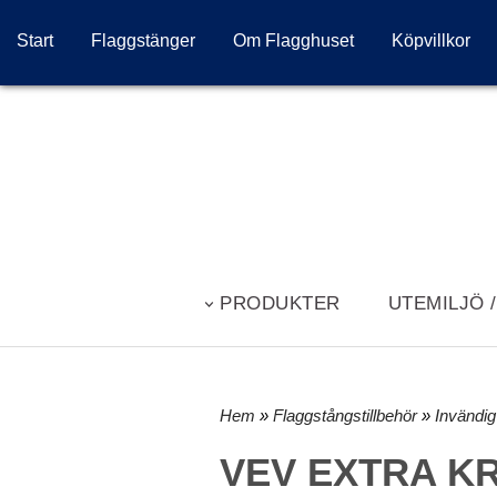
Start
Flaggstänger
Om Flagghuset
Köpvillkor
PRODUKTER
UTEMILJÖ 
Hem
»
Flaggstångstillbehör
»
Invändig 
VEV EXTRA K