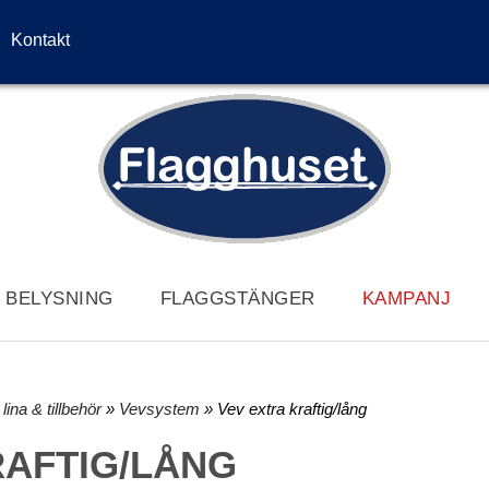
Kontakt
/ BELYSNING
FLAGGSTÄNGER
KAMPANJ
lina & tillbehör
»
Vevsystem
» Vev extra kraftig/lång
RAFTIG/LÅNG