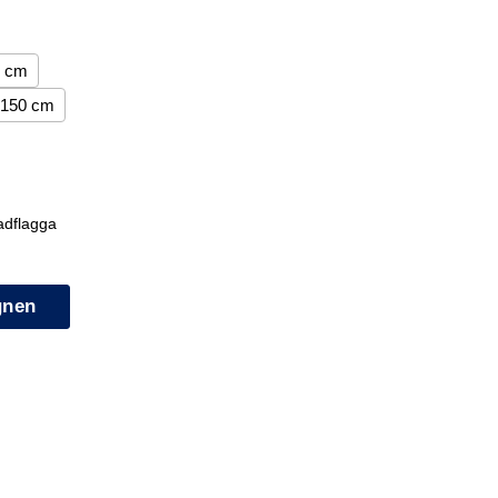
5 cm
150 cm
adflagga
gnen