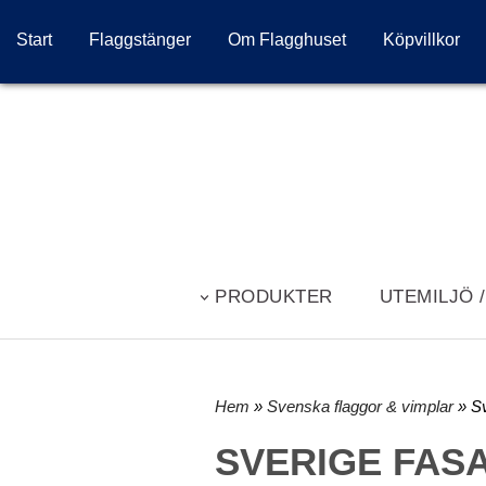
Start
Flaggstänger
Om Flagghuset
Köpvillkor
PRODUKTER
UTEMILJÖ 
Hem
»
Svenska flaggor & vimplar
» S
SVERIGE FAS