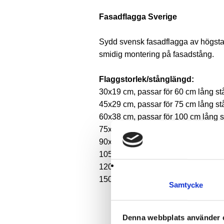
Fasadflagga Sverige
Sydd svensk fasadflagga av högsta 
smidig montering på fasadstång.
Flaggstorlek/stånglängd:
30x19 cm, passar för 60 cm lång st
45x29 cm, passar för 75 cm lång st
60x38 cm, passar för 100 cm lång 
75x48 cm, passar för 120 cm lång 
90x56 cm, passar för 150 cm lång 
105x66 cm, passar för 160 cm lång
120x75 cm, passar för 170 cm lång
150x94 cm, passar för 200-300 cm 
Samtycke
Denna webbplats använder 