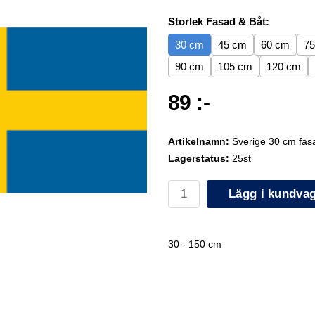
Storlek Fasad & Båt:
30 cm
45 cm
60 cm
7
90 cm
105 cm
120 cm
89 :-
Artikelnamn:
Sverige 30 cm fas
Lagerstatus:
25st
Lägg i kundva
30 - 150 cm