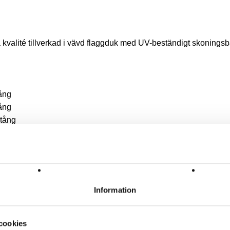
kvalité tillverkad i vävd flaggduk med UV-beständigt skonings
ång
ång
stång
stång
stång
 stång
 stång
lång stång
Information
cookies