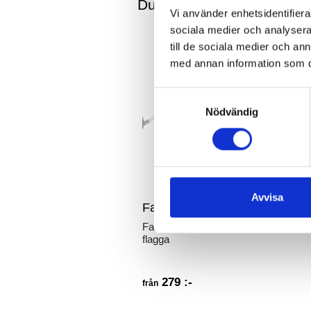
Du kanske också är intre
Vi använder enhetsidentifierar
sociala medier och analysera 
till de sociala medier och a
med annan information som du 
Samtyckesval
Nödvändig
Avvisa
Fasadset Lyx
Fasadstångspaket m. svensk
flagga
279 :-
från