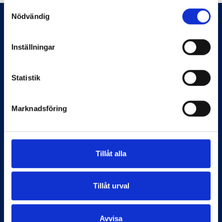
Samtyckesval
Nödvändig
Inställningar
Statistik
Marknadsföring
Information
Start
Tillåt alla
Flaggstänger
Om Flagghuset
Tillåt urval
Köpvillkor
Kontakt
Avvisa