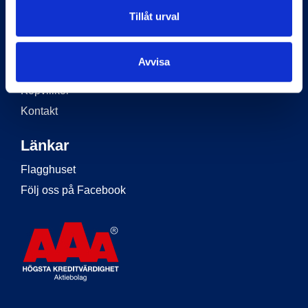
Information
Tillåt urval
Start
Flaggstänger
Avvisa
Om Flagghuset
Köpvillkor
Kontakt
Länkar
Flagghuset
Följ oss på Facebook