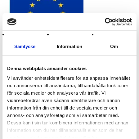
Samtycke
Information
Om
175 :-
Denna webbplats använder cookies
Artikelnamn:
EU bilflagga
Vi använder enhetsidentifierare för att anpassa innehållet
Lägg i kundvagnen
och annonserna till användarna, tillhandahålla funktioner
för sociala medier och analysera vår trafik. Vi
Europeiska unionen
vidarebefordrar även sådana identifierare och annan
information från din enhet till de sociala medier och
annons- och analysföretag som vi samarbetar med.
Tillbaka
Dessa kan i sin tur kombinera informationen med annan
information som du har tillhandahållit eller som de har
samlat in när du har använt deras tjänster.