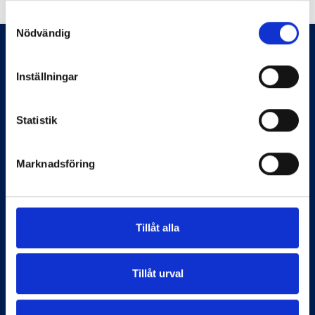
Samtyckesval
Nödvändig
Inställningar
Statistik
Marknadsföring
Information
Tillåt alla
Start
Flaggstänger
Om Flagghuset
Tillåt urval
Köpvillkor
Kontakt