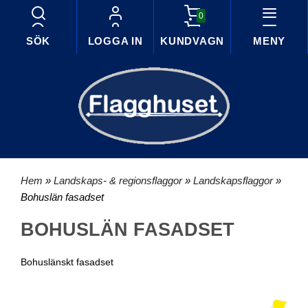
0
SÖK
LOGGA IN
KUNDVAGN
MENY
Hem
»
Landskaps- & regionsflaggor
»
Landskapsflaggor
»
Bohuslän fasadset
BOHUSLÄN FASADSET
Bohuslänskt fasadset