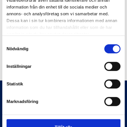
vidarebefordrar även sådana identifierare och annan
information från din enhet till de sociala medier och
Flagghusets fasadset Bohuslän
annons- och analysföretag som vi samarbetar med.
Dessa kan i sin tur kombinera informationen med annan
Fasadsetet levereras komplett med vit aluminiumstång 120
information som du har tillhandahållit eller som de har
cm, gul knopp i plast, Bohusläns landskapsflagga, väggfäste i
samlat in när du har använt deras tjänster.
plast samt ringhållare i plast för fäste av flaggan.
Samtyckesval
Nödvändig
Tillbaka
Inställningar
Statistik
Marknadsföring