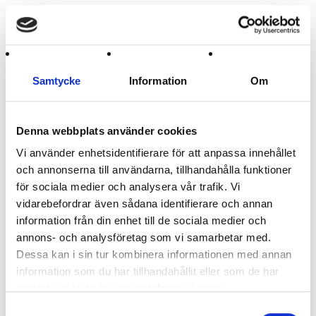
Artikelnamn:
Bohuslän fasadflagga 75 cm
Lägg i kundvagnen
Samtycke
Information
Om
Bohusläns landskapsflagga för fasad. Endast flagga.
Köp till fasadstång 120 cm och fasadfäste. Ingår ej.
Denna webbplats använder cookies
Vi använder enhetsidentifierare för att anpassa innehållet
Du kanske också är intresserad av
och annonserna till användarna, tillhandahålla funktioner
för sociala medier och analysera vår trafik. Vi
vidarebefordrar även sådana identifierare och annan
information från din enhet till de sociala medier och
annons- och analysföretag som vi samarbetar med.
Dessa kan i sin tur kombinera informationen med annan
information som du har tillhandahållit eller som de har
samlat in när du har använt deras tjänster.
Samtyckesval