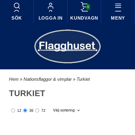
0
SÖK
LOGGA IN
KUNDVAGN
MENY
Hem
»
Nationsflaggor & vimplar
» Turkiet
TURKIET
Välj sortering
12
36
72