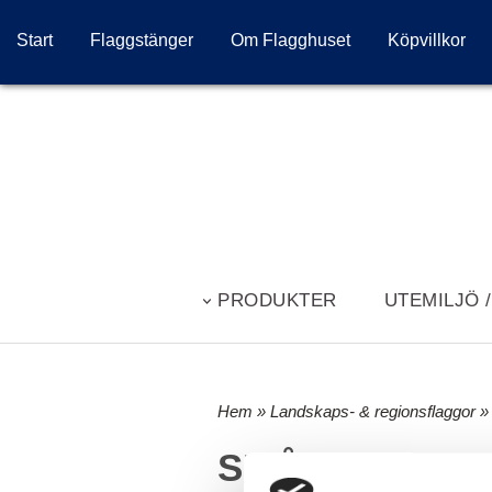
Start
Flaggstänger
Om Flagghuset
Köpvillkor
PRODUKTER
UTEMILJÖ 
Hem
»
Landskaps- & regionsflaggor
SMÅLAND