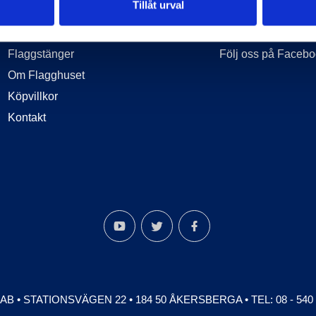
Tillåt urval
Information
Länkar
Start
Flagghuset
Flaggstänger
Följ oss på Faceb
Om Flagghuset
Köpvillkor
Kontakt
 AB
•
STATIONSVÄGEN 22
•
184 50 ÅKERSBERGA
•
TEL: 08 - 540