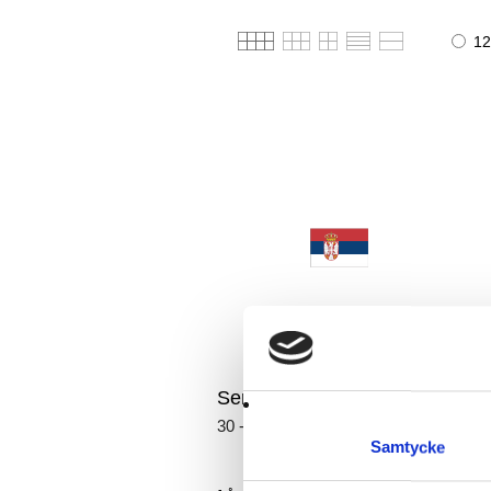
12
Serbien Flagga
30 - 300 cm
Samtycke