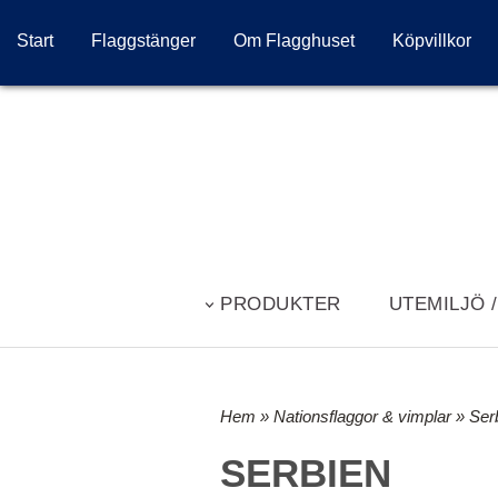
Start
Flaggstänger
Om Flagghuset
Köpvillkor
PRODUKTER
UTEMILJÖ 
Hem
»
Nationsflaggor & vimplar
» Ser
SERBIEN