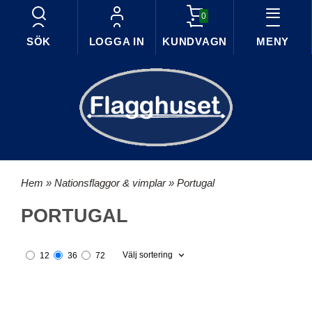
0
SÖK
LOGGA IN
KUNDVAGN
MENY
Hem
»
Nationsflaggor & vimplar
» Portugal
PORTUGAL
Välj sortering
12
36
72