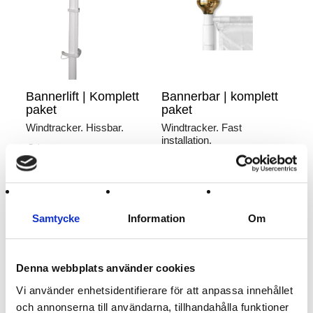
Bannerlift | Komplett
Bannerbar | komplett
paket
paket
Windtracker. Hissbar.
Windtracker. Fast
installation.
-5st
-2st
Art nr. 4140
Art nr. 41410
1 359 :-
1 634 :-
Samtycke
Information
Om
Köp
Köp
Denna webbplats använder cookies
Vi använder enhetsidentifierare för att anpassa innehållet
och annonserna till användarna, tillhandahålla funktioner