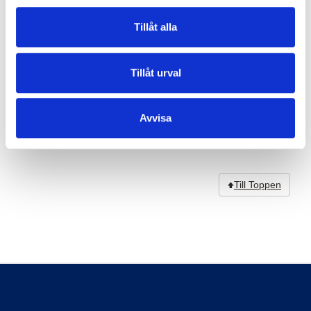
Fixlock
Tillåt alla
302st
Art nr. 30102
11 :-
Tillåt urval
Köp
Avvisa
Till Toppen