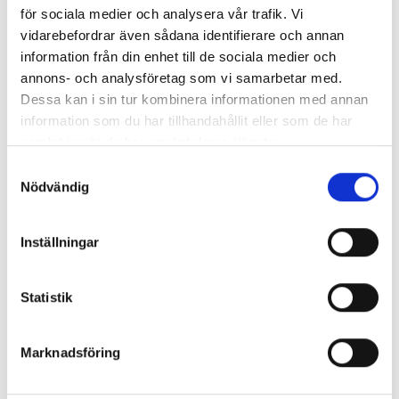
för sociala medier och analysera vår trafik. Vi
vidarebefordrar även sådana identifierare och annan
information från din enhet till de sociala medier och
annons- och analysföretag som vi samarbetar med.
Dessa kan i sin tur kombinera informationen med annan
information som du har tillhandahållit eller som de har
samlat in när du har använt deras tjänster.
Bannerrör 150 cm m.
Bannerbar metall
snäpplås
Lös hylsa & kula
Samtyckesval
Ø 22 mm
Nödvändig
135st
5st
Art nr. 4410
Art nr. 37150
1 361 :-
Inställningar
120 :-
Köp
Statistik
Köp
Marknadsföring