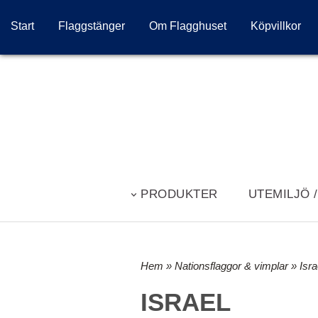
Start
Flaggstänger
Om Flagghuset
Köpvillkor
PRODUKTER
UTEMILJÖ 
Hem
»
Nationsflaggor & vimplar
» Isra
ISRAEL