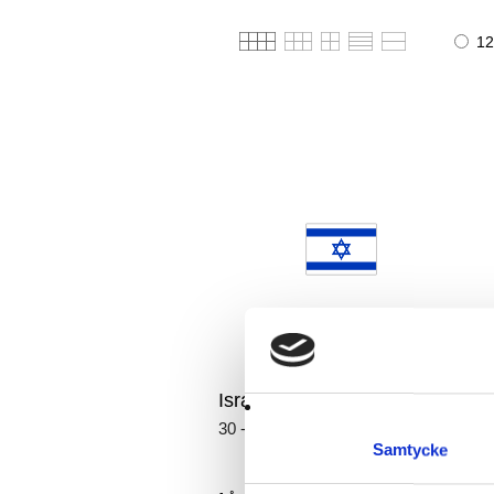
12
Israel Flagga
30 - 300 cm
Samtycke